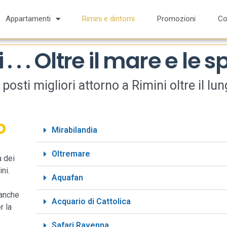
Appartamenti
Rimini e dintorni
Promozioni
Co
 . . . Oltre il mare e le 
 posti migliori attorno a Rimini oltre il l
o
Mirabilandia
Oltremare
a dei
ni.
Aquafan
 anche
Acquario di Cattolica
r la
Safari Ravenna