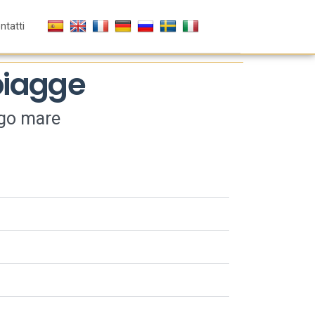
ntatti
spiagge
ungo mare