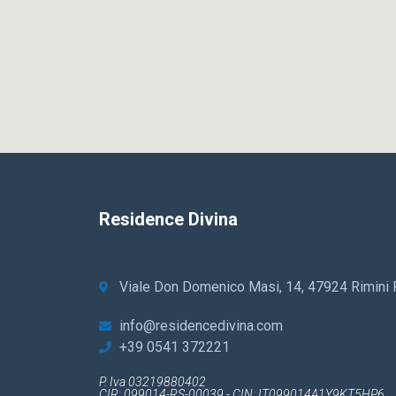
Residence Divina
Viale Don Domenico Masi, 14, 47924 Rimini
info@residencedivina.com
+39 0541 372221
P. Iva 03219880402
CIR: 099014-RS-00039 - CIN: IT099014A1Y9KT5HP6